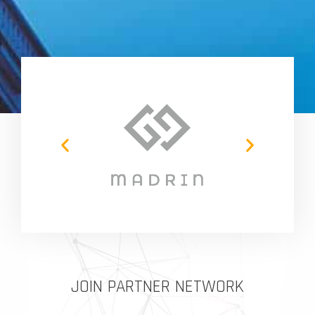
JOIN PARTNER NETWORK